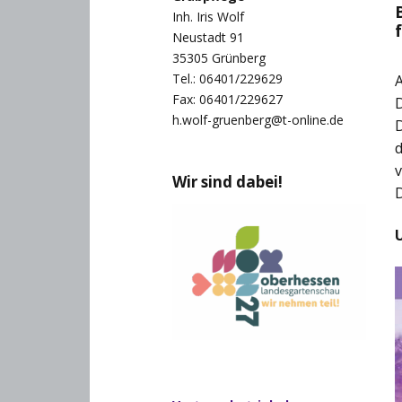
Inh. Iris Wolf
Neustadt 91
35305 Grünberg
Tel.: 06401/229629
A
Fax: 06401/229627
h.wolf-gruenberg@t-online.de
d
v
Wir sind dabei!